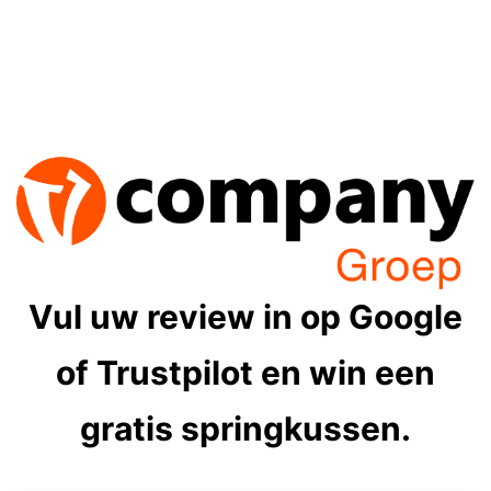
Ga
Laat
naar
de
een
inhoud
review
achter
Vul uw review in op Google
of Trustpilot en win een
gratis springkussen.